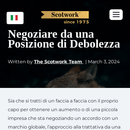
Negoziare da una
Posizione di Debolezza
Written by
The Scotwork Team
| March 3, 2024
Sia che si tratti di un faccia a faccia con il proprio
capo per ottenere un aumento o di una piccola
impresa che sta negoziando un accordo con un
marchio globale, l’approccio alla trattativa da una