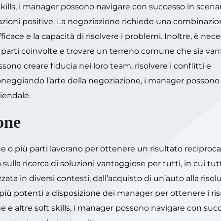
 skills, i manager possono navigare con successo in scenar
lazioni positive. La negoziazione richiede una combinazio
icace e la capacità di risolvere i problemi. Inoltre, è nece
e parti coinvolte e trovare un terreno comune che sia va
ono creare fiducia nei loro team, risolvere i conflitti e
oneggiando l’arte della negoziazione, i manager possono
iendale.
one
due o più parti lavorano per ottenere un risultato recipr
ulla ricerca di soluzioni vantaggiose per tutti, in cui tutt
ata in diversi contesti, dall’acquisto di un’auto alla risol
 più potenti a disposizione dei manager per ottenere i ris
ne e altre soft skills, i manager possono navigare con suc