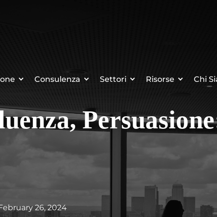
ione
Consulenza
Settori
Risorse
Chi S
luenza, Persuasione
 February 26, 2024