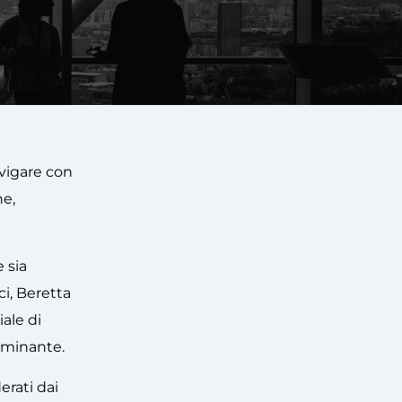
avigare con
ne,
 sia
ci, Beretta
ale di
luminante.
erati dai