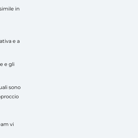
simile in
ativa e a
 e gli
uali sono
pproccio
eam vi