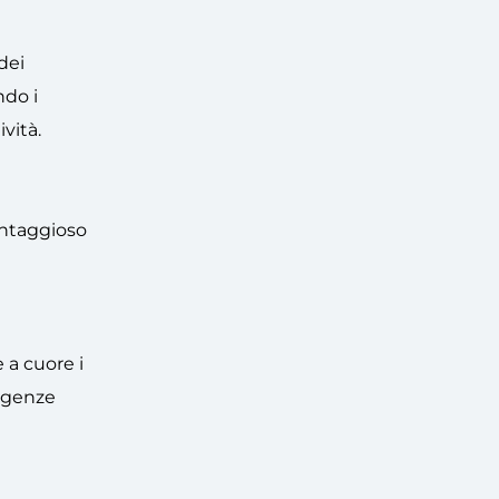
dei
ndo i
vità.
vantaggioso
 a cuore i
sigenze