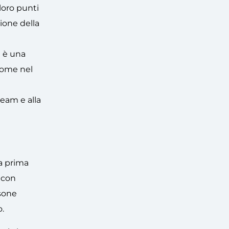
loro punti
ione della
i è una
come nel
team e alla
la prima
 con
rsone
.