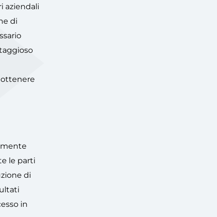
i aziendali
ne di
ssario
ntaggioso
 ottenere
ocamente
e le parti
uzione di
ultati
cesso in