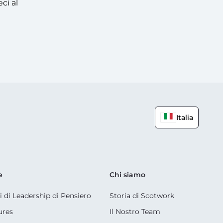
ci al
Italia
e
Chi siamo
li di Leadership di Pensiero
Storia di Scotwork
ures
Il Nostro Team