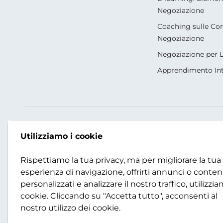
Negoziazione
Coaching sulle Co
Negoziazione
Negoziazione per 
Apprendimento In
I Nostri Social
Contatti
Utilizziamo i cookie
+39 02 87168862
Rispettiamo la tua privacy, ma per migliorare la tua
info.it@scotwork.c
esperienza di navigazione, offrirti annunci o conten
personalizzati e analizzare il nostro traffico, utilizzia
cookie. Cliccando su "Accetta tutto", acconsenti al
Contattaci
nostro utilizzo dei cookie.