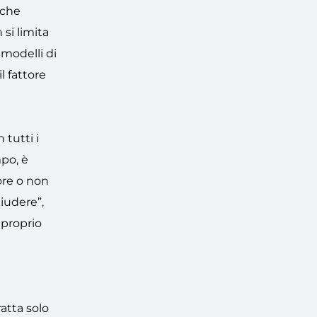
iche
si limita
 modelli di
l fattore
 tutti i
mpo, è
ore o non
iudere”,
 proprio
atta solo