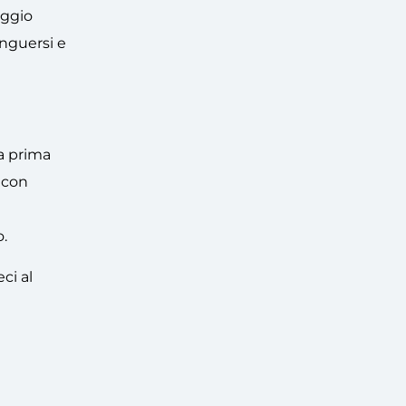
aggio
inguersi e
la prima
 con
.
ci al