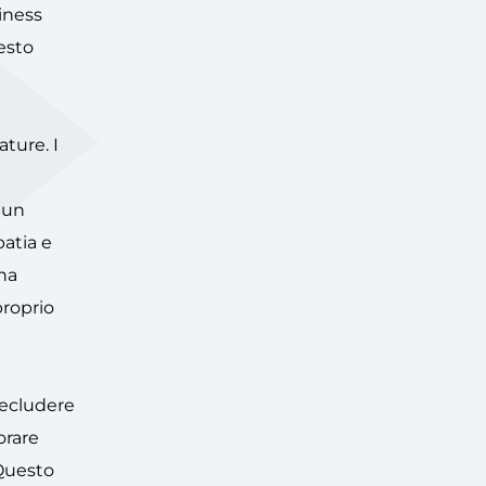
iness
esto
ature. I
i un
patia e
una
proprio
precludere
orare
 Questo