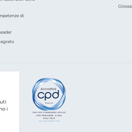
Glossa
mpetenze di
Leader
tegrato
om
uti
mo i