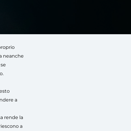
proprio
 ma neanche
 se
o.
uesto
endere a
a rende la
 riescono a