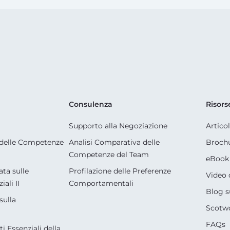
Consulenza
Risors
Supporto alla Negoziazione
Artico
delle Competenze
Analisi Comparativa delle
Broch
Competenze del Team
eBook 
ta sulle
Profilazione delle Preferenze
Video 
ali II
Comportamentali
Blog s
sulla
Scotwo
FAQs
i Essenziali della